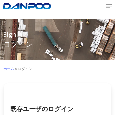
Men
Skip
"
"
to
Close
main
Menu
content
Signin
ログイン
ホーム
»
ログイン
既存ユーザのログイン